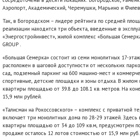
Аэропорт, Академический, Черемушки, Марьино и Филев
Так, в Богородском – лидере рейтинга по средней площа
реализации находится три объекта, введенные в эксплу
«Энергостройинвест», жилой комплекс «Большая Семерка
GROUP .
«Большая Семерка» состоит из семи монолитных 17-эта
расположен в шаговой доступности от нескольких парко
сад, подземный паркинг на 600 машино-мест и коммерч
спортивные, детские площадки и зоны отдыха. В жилом к
квартиры площадью от 39.8 до 108.1 кв. метров. На ко
15,9 млн рублей.
«Талисман на Рокоссовского» – комплекс с приватной 
включает три монолитных дома по 28-29 этажей. Здесь в 
квартиры площадью от 34 до 109 кв.м, предусмотрен п
продаже осталось 12 лотов стоимостью от 15,9 млн руб.