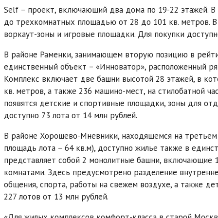
Self – проект, включающий два дома по 19-22 этажей. 
до трехкомнатных площадью от 28 до 101 кв. метров. 
воркаут-зоны и игровые площадки. Для покупки доступн
В районе Раменки, занимающем вторую позицию в рейтин
единственный объект – «Инноватор», расположенный ря
Комплекс включает две башни высотой 28 этажей, в ко
кв. метров, а также 236 машино-мест, на стилобатной ч
появятся детские и спортивные площадки, зоны для отды
доступно 73 лота от 14 млн рублей.
В районе Хорошево-Мневники, находящемся на третьем
площадь лота – 64 кв.м), доступно жилье также в единс
представляет собой 2 монолитные башни, включающие 11
комнатами. Здесь предусмотрено разделение внутреннег
общения, спорта, работы на свежем воздухе, а также де
227 лотов от 13 млн рублей.
«Для жилых комплексов комфорт-класса в старой Москв