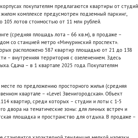
В корпусах покупателям предлагаются квартиры от студий
В жилом комплексе предусмотрен подземный паркинг,
о 105 лотов стоимостью от 11 млн рублей.
ге (средняя площадь лота – 66 кв.м), в продаже –
дом со станцией метро «Мичуринский проспект».
торых расположено 587 квартир площадью от 21 до 138
асти – внутренняя территория с озеленением. Здесь
ха. Сдача – в 1 квартале 2025 года. Покупателям
 месте по предложению просторного жилья (средняя
твенном квартале – «Level Звенигородская». Объект
14 квартир, среди которых – студии и лоты с 1-5
о двора на тематические зоны: для личных встреч и
тская площадка и пространство для отдыха. В продаже –
е становится характерной тенденция мелкой нарезки