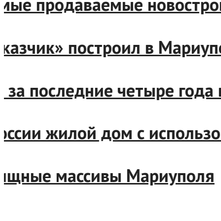
самые продаваемые новостр
заказчик» построил в Мари
ье за последние четыре год
 России жилой дом с испол
илищные массивы Мариупо