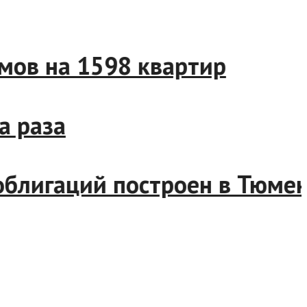
ве
домов на 1598 квартир
два раза
х облигаций построен в Тю