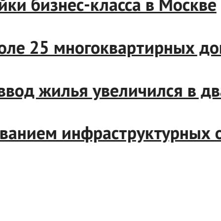
ойки бизнес-класса в Моск
уполе 25 многоквартирных 
а ввод жилья увеличился в 
ьзованием инфраструктурны
ля