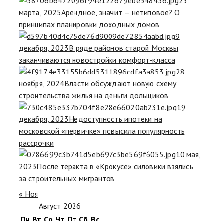
25
марта, 2025
Арендное, значит — нетиповое? О
принципах планировки доходных домов
9
декабря, 2023
В ряде районов старой Москвы
заканчиваются новостройки комфорт-класса
28
ноября, 2024
Власти обсуждают новую схему
строительства жилья на деньги дольщиков
19
декабря, 2023
Недоступность ипотеки на
московской «первичке» повысила популярность
рассрочки
10 мая,
2023
После теракта в «Крокусе» силовики взялись
за строительных мигрантов
« Ноя
Август 2026
Пн
Вт
Ср
Чт
Пт
Сб
Вс