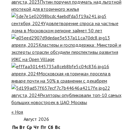
августа, 2023
Путин поручил подумать над льготной
ипотекой для вторичного жилья
5
сентября, 2024
Удовлетворение спроса на частные
дома в Московском регионе займет 50 лет
13
апреля, 2025
Кластеры и господдержка: Минстрой и
эксперты отрасли обсудили перспективы развития
ИЖС на Open Village
16
апреля, 2024
Московская «вторичка» просела в
январе почти на 50% в сравнении с декабрем
22
августа, 2024
Риэлторы опубликовали топ-10 самых
больших новостроек в ЦАО Москвы
« Ноя
Август 2026
Пн
Вт
Ср
Чт
Пт
Сб
Вс